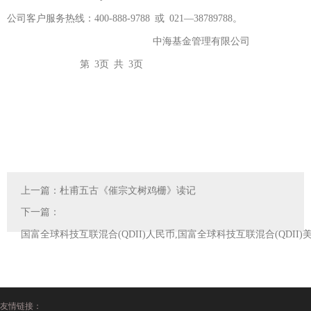
公司客户服务热线：400-888-9788 或 021—38789788。
中海基金管理有限公司
第 3页 共 3页
上一篇：
杜甫五古《催宗文树鸡栅》读记
下一篇：
国富全球科技互联混合(QDII)人民币,国富全球科技互联混合(QDI
友情链接：