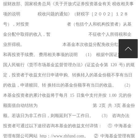
据财政部、国家税务总局《关于开放式证券投资基金有关 税收相关事
项的说明 税收问题的通知》（财税字［２００２］１２８
号），对投资 者（包括个人和机构投资者）从基
金分配中取得的收入，暂 不征收个人所得税和企
业所得税。 本基金本次收益分配免收分红手续费
和再投资手续费。 费用相关事项的说明 （1） 根据中国证监会、中
国人民银行《货币市场基金监督管理办法》(证监会令第 120 号) 的规
定，投资者于收益支付日申请申购、转换转入的基金份额不享有当日
的收益，申请赎回、转 换转出的基金份额享有当日的收益。 （2）
本基金投资者的累计收益将于每月 15 日集中支付并按 1.00 元的份
额面值自动结转为 第 2页 共 3页 基金份
额。若该日为非工作日，则顺延到下一工作日。 （3） 咨询办法
投资者可通过以下途径咨询本基金的收益支付详情： ① 中海基金
管理有限公司网站 http：//www.zhfund.com。 ② 中海基金管理有限